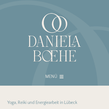
Skip
to
content
MENÜ
STARTSEITE
ÜBER MICH
Yoga, Reiki und Energiearbeit in Lübeck