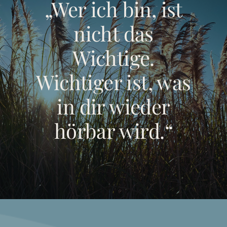
„Wer ich bin, ist
nicht das
Wichtige.
Wichtiger ist, was
in dir wieder
hörbar wird.“