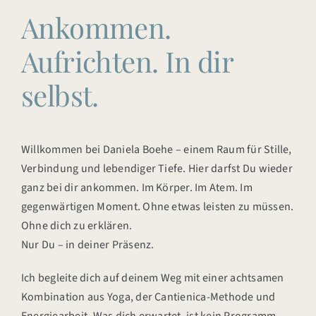
YOGA
Ankommen.
YOGA FÜR DEN BECKENBODEN
Aufrichten. In dir
selbst.
ENERGIEARBEIT UND REIKI
KURSE
Willkommen bei Daniela Boehe – einem Raum für Stille,
KONTAKT
Verbindung und lebendiger Tiefe. Hier darfst Du wieder
ganz bei dir ankommen. Im Körper. Im Atem. Im
gegenwärtigen Moment. Ohne etwas leisten zu müssen.
Ohne dich zu erklären.
Nur Du – in deiner Präsenz.
Ich begleite dich auf deinem Weg mit einer achtsamen
Kombination aus Yoga, der Cantienica-Methode und
Energiearbeit. Was dich erwartet, ist kein Programm,