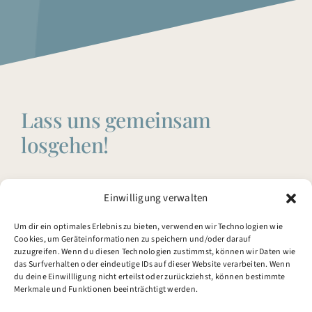
Lass uns gemeinsam
losgehen!
Möchtest Du an einem Kurs teilnehmen, eine
Einwilligung verwalten
Behandlung erleben oder mir einfach eine Frage
stellen?
Um dir ein optimales Erlebnis zu bieten, verwenden wir Technologien wie
Cookies, um Geräteinformationen zu speichern und/oder darauf
Ich freue mich von dir zu hören.
zuzugreifen. Wenn du diesen Technologien zustimmst, können wir Daten wie
das Surfverhalten oder eindeutige IDs auf dieser Website verarbeiten. Wenn
du deine Einwillligung nicht erteilst oder zurückziehst, können bestimmte
Merkmale und Funktionen beeinträchtigt werden.
Kontakt